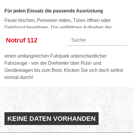
Service und Kontakt
Für jeden Einsatz die passende Ausrüstung
Oft gefragt
Feedback
Feuer löschen, Personen retten, Türen öffnen oder
Gefahrgut beseitigen. Die vielfältigen Aufgaben der
Feuerwehr erfordern eine Menge hochspezialisierter
Notruf 112
Ausrüstung. Damit wir für jeden Einsatz optimal
ausgestattet sind, verfügt die Feuerwehr Ludwigsburg über
einen umfangreichen Fuhrpark unterschiedlicher
Fahrzeuge - von der Drehleiter über Rüst- und
Gerätewagen bis zum Boot. Klicken Sie sich doch selbst
einmal durch!
KEINE DATEN VORHANDEN