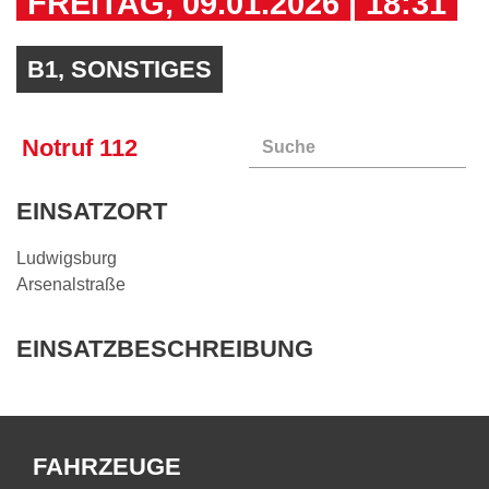
FREITAG, 09.01.2026
|
18:31
Service und Kontakt
Oft gefragt
B1, SONSTIGES
Feedback
Notruf 112
EINSATZORT
Ludwigsburg
Arsenalstraße
EINSATZBESCHREIBUNG
FAHRZEUGE