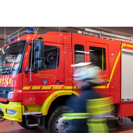
Menü
Aktuelles
Organisation
Pressemeldungen
Leitung
Veranstaltungen
Abteilungen 
Einsätze
Fachgruppe
Jugendfeuer
Alters- und 
Mitmachen
Fahrzeuge
Se
Berufung Feuerwehr