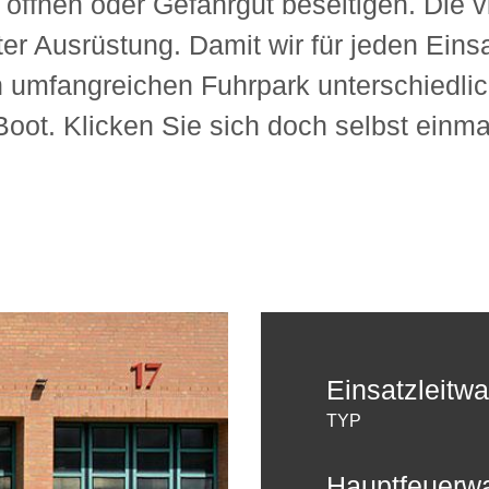
 öffnen oder Gefahrgut beseitigen. Die v
er Ausrüstung. Damit wir für jeden Einsa
 umfangreichen Fuhrpark unterschiedlich
ot. Klicken Sie sich doch selbst einma
Einsatzleitw
TYP
Hauptfeuerw