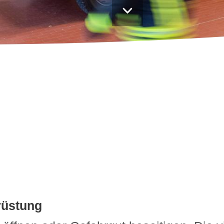
Praktikum und BUFDI
rüstung