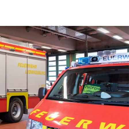
und Standorte
n
wehr
Ehrenabteilung
rvice und Kontakt
Oft gefragt