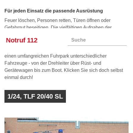
Service und Kontakt
Für jeden Einsatz die passende Ausrüstung
Oft gefragt
Feedback
Feuer löschen, Personen retten, Türen öffnen oder
Gefahrgut beseitigen. Die vielfältigen Aufgaben der
Feuerwehr erfordern eine Menge hochspezialisierter
Notruf 112
Ausrüstung. Damit wir für jeden Einsatz optimal
ausgestattet sind, verfügt die Feuerwehr Ludwigsburg über
einen umfangreichen Fuhrpark unterschiedlicher
Fahrzeuge - von der Drehleiter über Rüst- und
Gerätewagen bis zum Boot. Klicken Sie sich doch selbst
einmal durch!
1/24, TLF 20/40 SL