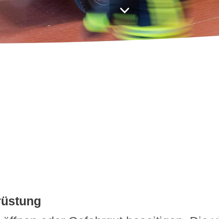
Praktikum und BUFDI
rüstung