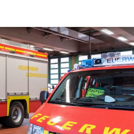
und Standorte
n
wehr
Ehrenabteilung
rvice und Kontakt
Oft gefragt