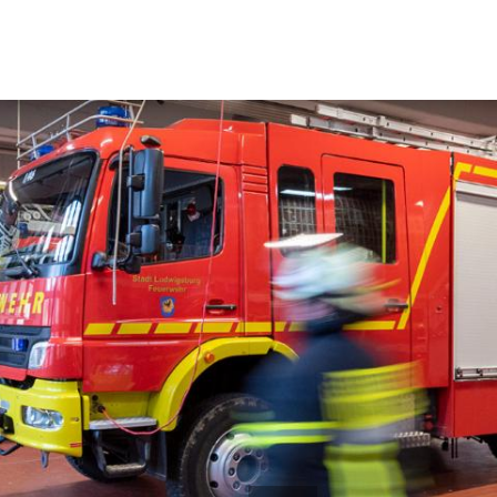
Menü
Aktuelles
Organisation
Pressemeldungen
Leitung
Veranstaltungen
Abteilungen 
Einsätze
Fachgruppe
Jugendfeuer
Alters- und 
Mitmachen
Fahrzeuge
Se
Berufung Feuerwehr