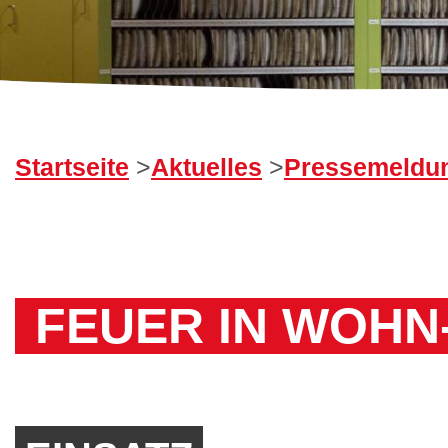
Startseite
>
Aktuelles
>
Pressemeldu
FEUER IN WOHN