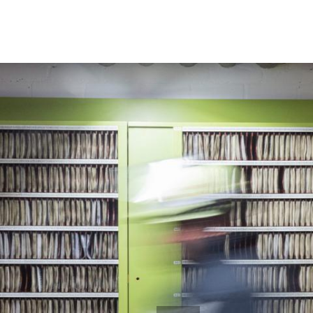
Menü
Aktuelles
Organisation
Pressemeldungen
Leitung
Veranstaltungen
Abteilungen 
Einsätze
Fachgruppe
Jugendfeuer
Alters- und 
Mitmachen
Fahrzeuge
Se
Berufung Feuerwehr