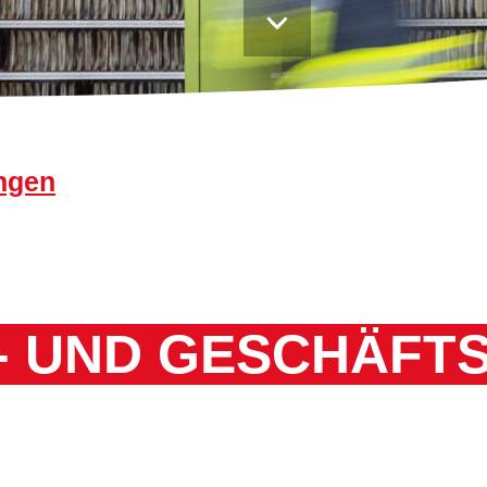
Praktikum und BUFDI
ngen
- UND GESCHÄFT