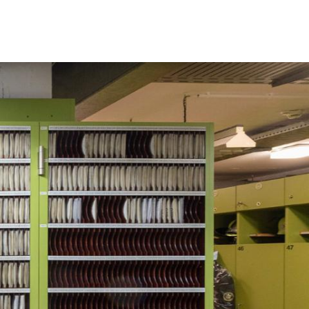
und Standorte
n
wehr
Ehrenabteilung
rvice und Kontakt
Oft gefragt