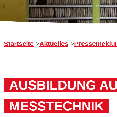
Startseite
>
Aktuelles
>
Pressemeldu
AUSBILDUNG A
MESSTECHNIK