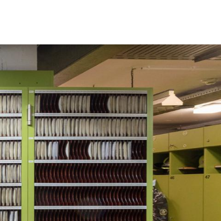
und Standorte
n
wehr
Ehrenabteilung
rvice und Kontakt
Oft gefragt