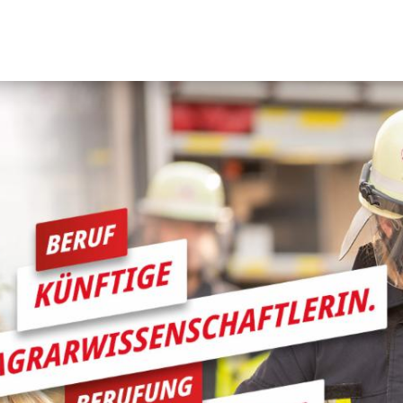
Menü
Aktuelles
Organisation
Pressemeldungen
Leitung
Veranstaltungen
Abteilungen 
Einsätze
Fachgruppe
Jugendfeuer
Alters- und 
Mitmachen
Fahrzeuge
Se
Berufung Feuerwehr