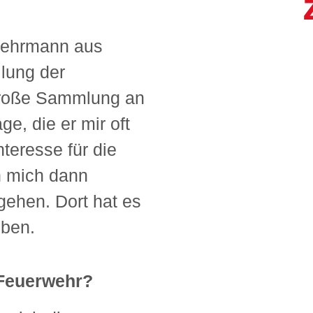
rwehrmann aus
ilung der
große Sammlung an
e, die er mir oft
nteresse für die
h mich dann
gehen. Dort hat es
eben.
 Feuerwehr?