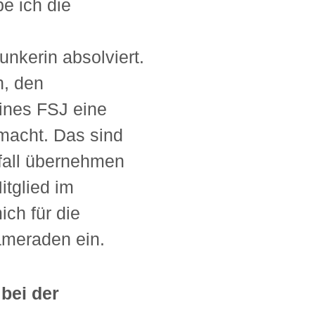
e ich die
nkerin absolviert.
n, den
ines FSJ eine
macht. Das sind
zfall übernehmen
itglied im
ch für die
meraden ein.
bei der