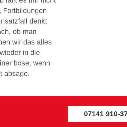
 fällt es mir nicht
, Fortbildungen
nsatzfall denkt
ach, ob man
hen wir das alles
wieder in die
einer böse, wenn
t absage.
07141 910-3