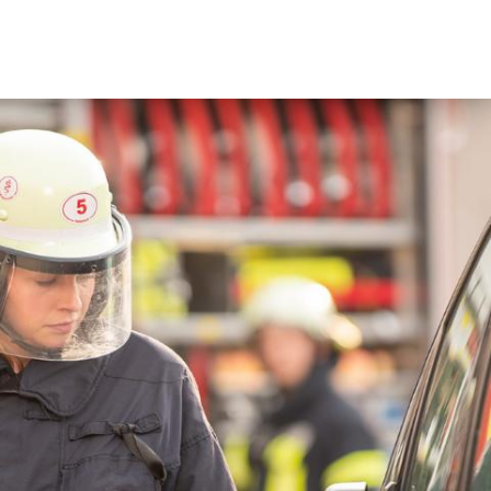
und Standorte
n
wehr
Ehrenabteilung
rvice und Kontakt
Oft gefragt